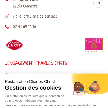
72160 Connerré
Via le
formulaire de contact
02 43 89 16 16
L'ENGAGEMENT CHARLES CHRIST
Depuis plus de 90 ans nous nous engageons à faire
de vos repas un moment de partage et de
Restauration Charles Christ
Gestion des cookies
gourmandise avec des plats préparés français de
qualité concoctés en Sarthe.
On a attendu d'être sûrs que le contenu de
ce site vous intéresse avant de vous
déranger, mais on aimerait bien vous accompagner pendant votre