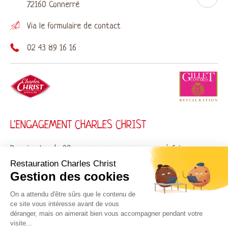
72160 Connerré
Via le
formulaire de contact
02 43 89 16 16
L'ENGAGEMENT CHARLES CHRIST
Depuis plus de 90 ans nous nous engageons à faire
de vos repas un moment de partage et de
Restauration Charles Christ
Gestion des cookies
gourmandise avec des plats préparés français de
qualité concoctés en Sarthe.
On a attendu d'être sûrs que le contenu de
ce site vous intéresse avant de vous
déranger, mais on aimerait bien vous accompagner pendant votre
visite...
VOIR NOTRE ÉTAT D’ESPRIT