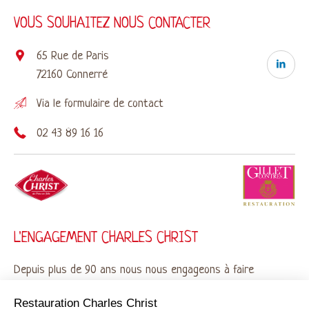
VOUS SOUHAITEZ NOUS CONTACTER
65 Rue de Paris
72160 Connerré
Via le
formulaire de contact
02 43 89 16 16
L'ENGAGEMENT CHARLES CHRIST
Depuis plus de 90 ans nous nous engageons à faire
de vos repas un moment de partage et de
Restauration Charles Christ
gourmandise avec des plats préparés français de