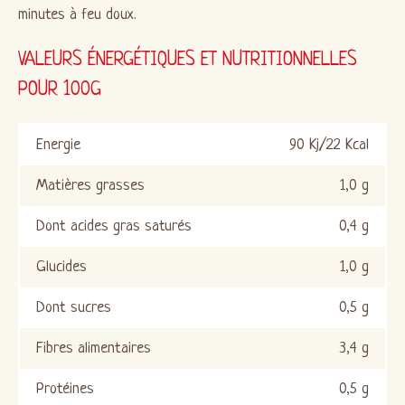
minutes à feu doux.
VALEURS ÉNERGÉTIQUES ET NUTRITIONNELLES
POUR 100G
Energie
90 Kj/22 Kcal
Matières grasses
1,0 g
Dont acides gras saturés
0,4 g
Glucides
1,0 g
Dont sucres
0,5 g
Fibres alimentaires
3,4 g
Protéines
0,5 g